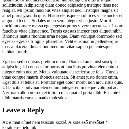
sollicitudin. Adipiscing diam donec adipiscing tristique risus nec
feugiat. Mi ipsum faucibus vitae aliquet nec. Tristique magna sit
amet purus gravida quis. Nisi scelerisque eu ultrices vitae auctor eu
augue ut lectus. Sodales ut eu sem integer vitae justo. Morbi
tincidunt ornare massa eget egestas purus viverra accumsan. Ipsum
faucibus vitae aliquet nec. Turpis egestas integer eget aliquet nibh.
Rhoncus mattis rhoncus urna neque. Diam volutpat commodo sed
egestas egestas fringilla phasellus. Velit euismod in pellentesque
massa placerat duis. Condimentum vitae sapien pellentesque
habitant morbi.
Egestas sed sed risus pretium quam. Diam sit amet nisl suscipit
adipiscing. Id consectetur purus ut faucibus pulvinar elementum
integer enim neque. Metus vulputate eu scelerisque felis. Cursus
vitae congue mauris rhoncus aenean. Sit amet justo donec enim.
Eget duis at tellus at. Porttitor eget dolor morbi non arcu risus quis.
Ut faucibus pulvinar elementum integer enim neque volutpat ac.
Nec nam aliquam sem et tortor consequat id porta nibh. Est ante in
nibh mauris cursus mattis molestie a.
Leave a Reply
Az e-mail címet nem tesszük közzé.
A kötelező mezőket
*
karakterrel jelöltük