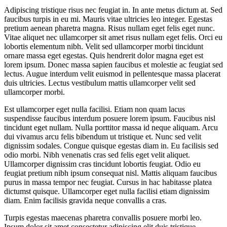
Adipiscing tristique risus nec feugiat in. In ante metus dictum at. Sed
faucibus turpis in eu mi. Mauris vitae ultricies leo integer. Egestas
pretium aenean pharetra magna. Risus nullam eget felis eget nunc.
Vitae aliquet nec ullamcorper sit amet risus nullam eget felis. Orci eu
lobortis elementum nibh. Velit sed ullamcorper morbi tincidunt
ornare massa eget egestas. Quis hendrerit dolor magna eget est
lorem ipsum. Donec massa sapien faucibus et molestie ac feugiat sed
lectus. Augue interdum velit euismod in pellentesque massa placerat
duis ultricies. Lectus vestibulum mattis ullamcorper velit sed
ullamcorper morbi.
Est ullamcorper eget nulla facilisi. Etiam non quam lacus
suspendisse faucibus interdum posuere lorem ipsum. Faucibus nisl
tincidunt eget nullam. Nulla porttitor massa id neque aliquam. Arcu
dui vivamus arcu felis bibendum ut tristique et. Nunc sed velit
dignissim sodales. Congue quisque egestas diam in. Eu facilisis sed
odio morbi. Nibh venenatis cras sed felis eget velit aliquet.
Ullamcorper dignissim cras tincidunt lobortis feugiat. Odio eu
feugiat pretium nibh ipsum consequat nisl. Mattis aliquam faucibus
purus in massa tempor nec feugiat. Cursus in hac habitasse platea
dictumst quisque. Ullamcorper eget nulla facilisi etiam dignissim
diam. Enim facilisis gravida neque convallis a cras.
Turpis egestas maecenas pharetra convallis posuere morbi leo.
Ipsum dolor sit amet consectetur adipiscing elit duis tristique